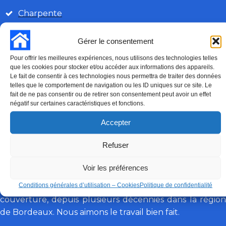
Charpente
Velux
Gérer le consentement
Démoussage
Pour offrir les meilleures expériences, nous utilisons des technologies telles
que les cookies pour stocker et/ou accéder aux informations des appareils.
Isolation
Le fait de consentir à ces technologies nous permettra de traiter des données
telles que le comportement de navigation ou les ID uniques sur ce site. Le
fait de ne pas consentir ou de retirer son consentement peut avoir un effet
négatif sur certaines caractéristiques et fonctions.
06 63 84 15 07
DEMANDE DE DEVIS
Accepter
Appel gratuit 7 jours sur 7
Refuser
TOITURES DE GIRONDE
Voir les préférences
Conditions générales d’utilisation – Cookies
Politique de confidentialité
Les Toitures de Gironde sont des spécialistes de la
couverture, depuis plusieurs décennies dans la région
de Bordeaux. Nous aimons le travail bien fait.