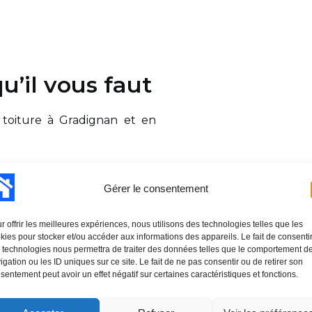
u’il vous faut
 toiture à Gradignan et en
e de maison individuelle ou
eur est crucial. Isolation,
Gérer le consentement
sthétique : telles sont les
toitures. Notre entreprise de
r offrir les meilleures expériences, nous utilisons des technologies telles que les
kies pour stocker et/ou accéder aux informations des appareils. Le fait de consenti
 en terre cuite (romane ou
 technologies nous permettra de traiter des données telles que le comportement d
zinc.
igation ou les ID uniques sur ce site. Le fait de ne pas consentir ou de retirer son
sentement peut avoir un effet négatif sur certaines caractéristiques et fonctions.
êle, orage), le couvreur en
t du colmatage des trous et