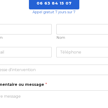
06 63 84 15 07
Appel gratuit 7 jours sur 7
om
Nom
T
é
l
é
p
h
o
n
entaire ou message
*
e
*