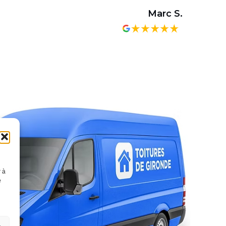
Marc S.
r à
e