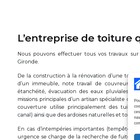
L’entreprise de toiture q
Nous pouvons effectuer tous vos travaux sur
Gironde.
De la construction à la rénovation d’une toitur
d’un immeuble, note travail de couvreur-zingu
étanchéité, évacuation des eaux pluviales et e
missions principales d’un artisan spécialiste des 
Pou
coo
couverture utilise principalement des tuiles
ces
canal) ainsi que des ardoises naturelles et toit en 
nav
con
En cas d’intempéries importantes (tempête, gr
urgence se charge de la recherche de fuites e