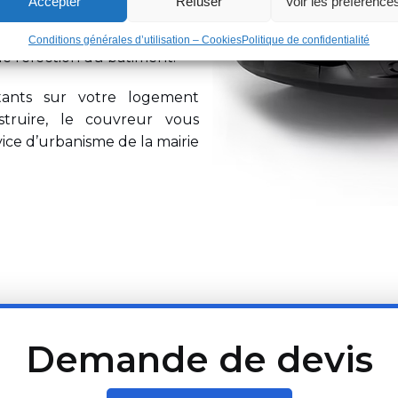
Accepter
Refuser
Voir les préférence
ent un bâchage urgent pour
eau contre les infiltrations
Conditions générales d’utilisation – Cookies
Politique de confidentialité
de réfection du bâtiment.
rtants sur votre logement
struire, le couvreur vous
ce d’urbanisme de la mairie
Demande de devis