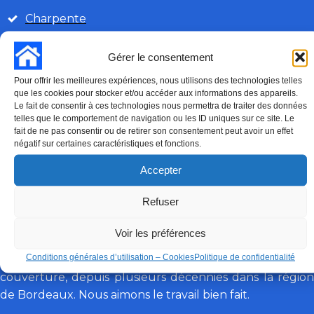
Charpente
Velux
Gérer le consentement
Démoussage
Pour offrir les meilleures expériences, nous utilisons des technologies telles
que les cookies pour stocker et/ou accéder aux informations des appareils.
Isolation
Le fait de consentir à ces technologies nous permettra de traiter des données
telles que le comportement de navigation ou les ID uniques sur ce site. Le
fait de ne pas consentir ou de retirer son consentement peut avoir un effet
négatif sur certaines caractéristiques et fonctions.
06 63 84 15 07
DEMANDE DE DEVIS
Accepter
Appel gratuit 7 jours sur 7
Refuser
TOITURES DE GIRONDE
Voir les préférences
Conditions générales d’utilisation – Cookies
Politique de confidentialité
Les Toitures de Gironde sont des spécialistes de la
couverture, depuis plusieurs décennies dans la région
de Bordeaux. Nous aimons le travail bien fait.