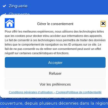
Zinguerie
Charpente
Gérer le consentement
Velux
Pour offrir les meilleures expériences, nous utilisons des technologies telles
Démoussage
que les cookies pour stocker et/ou accéder aux informations des appareils.
Le fait de consentir à ces technologies nous permettra de traiter des données
Isolation
telles que le comportement de navigation ou les ID uniques sur ce site. Le
fait de ne pas consentir ou de retirer son consentement peut avoir un effet
négatif sur certaines caractéristiques et fonctions.
06 63 84 15 07
DEMANDE DE DEVIS
Accepter
Appel gratuit 7 jours sur 7
Refuser
TOITURES DE GIRONDE
Voir les préférences
Conditions générales d’utilisation – Cookies
Politique de confidentialité
Les Toitures de Gironde sont des spécialistes de la
couverture, depuis plusieurs décennies dans la région