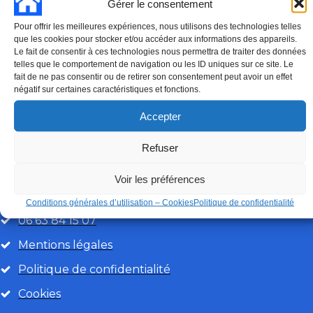
Gérer le consentement
Pour offrir les meilleures expériences, nous utilisons des technologies telles
que les cookies pour stocker et/ou accéder aux informations des appareils.
06 63 84 15 07
DEMANDE DE DEVIS
Le fait de consentir à ces technologies nous permettra de traiter des données
telles que le comportement de navigation ou les ID uniques sur ce site. Le
fait de ne pas consentir ou de retirer son consentement peut avoir un effet
Appel gratuit 7 jours sur 7
négatif sur certaines caractéristiques et fonctions.
TOITURES DE GIRONDE
Accepter
Refuser
Les Toitures de Gironde sont des spécialistes de la
couverture, depuis plusieurs décennies dans la région
Voir les préférences
de Bordeaux. Nous aimons le travail bien fait.
Conditions générales d’utilisation – Cookies
Politique de confidentialité
06 63 84 15 07
Mentions légales
Politique de confidentialité
Cookies